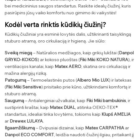
bei medicininius saugos standartus. Raskite idealų čiužinį, kuris
pasirūpins jūsų vaiko komfortu nuo gimimo iki vaikystės!
Kodėl verta rinktis kūdikių čiužinį?
Kūdikių čiužiniai yra esminė lovytės dalis, užtikrinanti taisyklingą
stuburo atramą, oro cirkuliaciją ir higieną. Jie siūlo:
Sveiką miegą
– Natūralios medžiagos, kaip grikių lukštai (
Danpol
GRYKO-KOKOS
) ar kokoso pluoštas (
Fiki Miki KOKO NATURA
), ir
ventiliacijos kanalai, kaip
Matex AERO
, skatina oro cirkuliaciją ir
mažina alergijų riziką.
Patogumą
– Termoelastinės putos (
Albero Mio LUX
) ir lateksas
(
Fiki Miki Sensitive
) prisitaiko prie kūno, užtikrindami komfortą ir
stuburo atramą.
Saugumą
– Antialerginiai užvalkalai, kaip
Fiki Miki bambukinis
, ir
sustiprinti kraštai, kaip
Matex DUAL
, atitinka OEKO-TEX®
standartus, idealiai tinka lovytėms, tokioms kaip
Klupś AMELIA
ar
Drewex LULAYA
.
Ilgaamžiškumą
– Dvipusiai dizainai, kaip
Matex CARPATHIA
ar
Danpol ECO COMFORT
, leidžia naudoti čiužinį ilgiau, pritaikant jį