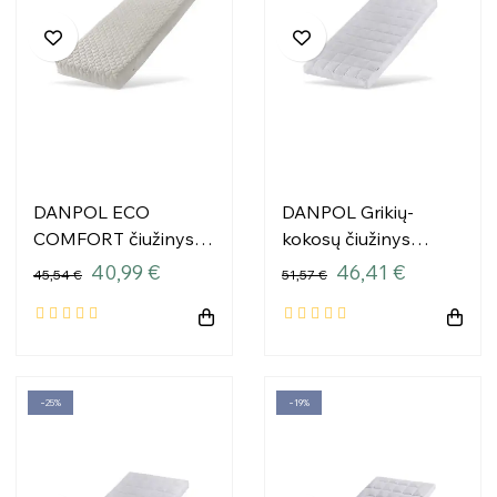
DANPOL ECO
DANPOL Grikių-
COMFORT čiužinys
kokosų čiužinys
120x60x10 T18DCP
120x60x9 T18
40,99 €
46,41 €
45,54 €
51,57 €
−25%
−19%