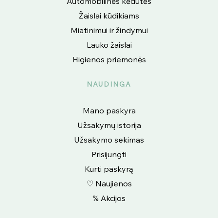
Automobilinės kėdutės
Žaislai kūdikiams
Miatinimui ir žindymui
Lauko žaislai
Higienos priemonės
NAUDINGA
Mano paskyra
Užsakymų istorija
Užsakymo sekimas
Prisijungti
Kurti paskyrą
♡ Naujienos
% Akcijos