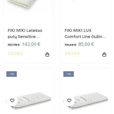
FIKI MIKI Latekso
FIKI MIKI LUX
putų Sensitive
Comfort Line čiužinys
čiužinys (MDM.2304)
140x70x7,5
142,00 €
85,00 €
157,78 €
94,44 €
140x70x11
−10%
−10%