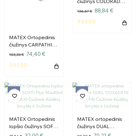
čiužinys COLORADO
140x70x10[TDMCO-
88,84 €
136,67 €
70]
MATEX Ortopedinis
čiužinys CARPATHIA
140x70x10 [TB0311]
74,40 €
103,33 €
−10%
−29%
MATEX Ortopedinis
MATEX ortopedinis
lopšio čiužinys SOFTI
čiužinys DUAL
Plus 90x40x4
120X60X10 [TB0314]
32,00 €
70,21 €