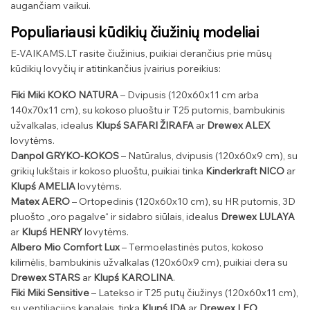
augančiam vaikui.
Populiariausi kūdikių čiužinių modeliai
E-VAIKAMS.LT rasite čiužinius, puikiai derančius prie mūsų
kūdikių lovyčių ir atitinkančius įvairius poreikius:
Fiki Miki KOKO NATURA
– Dvipusis (120x60x11 cm arba
140x70x11 cm), su kokoso pluoštu ir T25 putomis, bambukinis
užvalkalas, idealus
Klupś SAFARI ŽIRAFA
ar
Drewex ALEX
lovytėms.
Danpol GRYKO-KOKOS
– Natūralus, dvipusis (120x60x9 cm), su
grikių lukštais ir kokoso pluoštu, puikiai tinka
Kinderkraft NICO
ar
Klupś AMELIA
lovytėms.
Matex AERO
– Ortopedinis (120x60x10 cm), su HR putomis, 3D
pluošto „oro pagalve“ ir sidabro siūlais, idealus
Drewex LULAYA
ar
Klupś HENRY
lovytėms.
Albero Mio Comfort Lux
– Termoelastinės putos, kokoso
kilimėlis, bambukinis užvalkalas (120x60x9 cm), puikiai dera su
Drewex STARS
ar
Klupś KAROLINA
.
Fiki Miki Sensitive
– Latekso ir T25 putų čiužinys (120x60x11 cm),
su ventiliacijos kanalais, tinka
Klupś IDA
ar
Drewex LEO