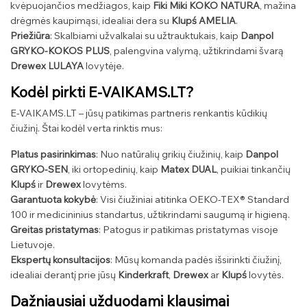
kvėpuojančios medžiagos, kaip
Fiki Miki KOKO NATURA
, mažina
drėgmės kaupimąsi, idealiai dera su
Klupś AMELIA
.
Priežiūra
: Skalbiami užvalkalai su užtrauktukais, kaip
Danpol
GRYKO-KOKOS PLUS
, palengvina valymą, užtikrindami švarą
Drewex LULAYA
lovytėje.
Kodėl pirkti E-VAIKAMS.LT?
E-VAIKAMS.LT – jūsų patikimas partneris renkantis kūdikių
čiužinį. Štai kodėl verta rinktis mus:
Platus pasirinkimas
: Nuo natūralių grikių čiužinių, kaip
Danpol
GRYKO-SEN
, iki ortopedinių, kaip
Matex DUAL
, puikiai tinkančių
Klupś
ir
Drewex
lovytėms.
Garantuota kokybė
: Visi čiužiniai atitinka OEKO-TEX® Standard
100 ir medicininius standartus, užtikrindami saugumą ir higieną.
Greitas pristatymas
: Patogus ir patikimas pristatymas visoje
Lietuvoje.
Ekspertų konsultacijos
: Mūsų komanda padės išsirinkti čiužinį,
idealiai derantį prie jūsų
Kinderkraft
,
Drewex
ar
Klupś
lovytės.
Dažniausiai užduodami klausimai