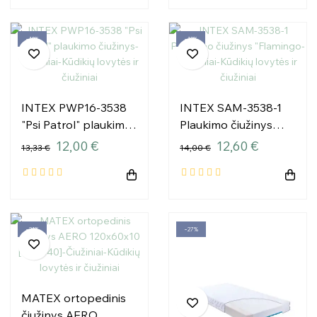
−10%
−10%
INTEX PWP16-3538
INTEX SAM-3538-1
"Psi Patrol" plaukimo
Plaukimo čiužinys
čiužinys
"Flamingo
12,00 €
12,60 €
13,33 €
14,00 €
−21%
−27%
MATEX ortopedinis
čiužinys AERO