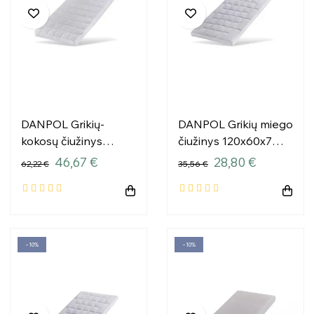
DANPOL Grikių-
DANPOL Grikių miego
kokosų čiužinys
čiužinys 120x60x7
140x70x9 T18
T18B
46,67 €
28,80 €
62,22 €
35,56 €
−10%
−10%