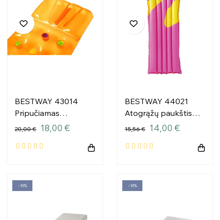
BESTWAY 43014
BESTWAY 44021
Pripučiamas
Atogrąžų paukštis
paplūdimio čiužinys
rožinis plaukimo
18,00 €
14,00 €
20,00 €
15,56 €
oranžinis 1.88x71
čiužinys 1.83x76
−10%
−10%