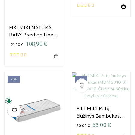
FIKI MIKI NATURA
BABY Prestige Line
čiužinys NBPL1
108,90 €
121,00 €
140/70/12
−10%
−10%
FIKI MIKI Putų
čiužinys Bambukas
(MDM 2310-0)
63,00 €
70,00 €
120X60X10