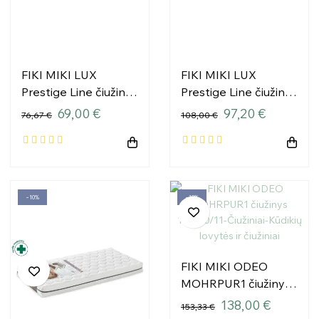
FIKI MIKI LUX
FIKI MIKI LUX
Prestige Line čiužinys
Prestige Line čiužinys
120x60x11,5
140x70x11,5
69,00 €
97,20 €
76,67 €
108,00 €
−10%
−10%
FIKI MIKI ODEO
MOHRPUR1 čiužinys
140/70/11
138,00 €
153,33 €