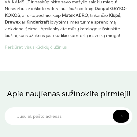
VAIKAMS.LT ir pasirūpinkite savo mažylio saldžiu miegu!
Nesvarbu, ar ieškote natūralaus čiužinio, kaip
Danpol GRYKO-
KOKOS
, ar ortopedinio, kaip
Matex AERO
, tinkančio
Klupś
,
Drewex
ar
Kinderkraft
lovytėms, mes turime sprendimą
kiekvienai šeimai. Apsilankykite mūsų kataloge ir išsirinkite
čiužinį, kuris užtikrins jūsų kūdikio komfortą ir sveiką miegą!
Peržiūrėti visus kūdikių čiužinius
Apie naujienas sužinokite pirmieji!