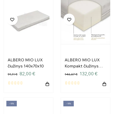
ALBERO MIO LUX
ALBERO MIO LUX
čiužinys 140x70x10
Kompakt čiužinys
vaikiškai lovytei
82,00 €
132,00 €
91,11 €
146,67 €
−10%
−10%