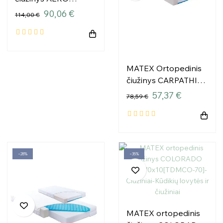
120x60x10 [TB0340]
90,06 €
114,00 €
MATEX Ortopedinis
čiužinys CARPATHIA
120x60x10 [TB0310]
57,37 €
78,59 €
−28%
−35%
MATEX ortopedinis