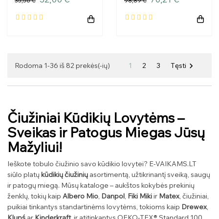
35,56 €
98,89 €
[TB0263]
1
2
3
Tęsti
Rodoma 1-36 iš 82 prekės(-ių)

Čiužiniai Kūdikių Lovytėms –
Sveikas ir Patogus Miegas Jūsų
Mažyliui!
Ieškote tobulo čiužinio savo kūdikio lovytei? E-VAIKAMS.LT
siūlo platų
kūdikių čiužinių
asortimentą, užtikrinantį sveiką, saugų
ir patogų miegą. Mūsų kataloge – aukštos kokybės prekinių
ženklų, tokių kaip
Albero Mio
,
Danpol
,
Fiki Miki
ir
Matex
, čiužiniai,
puikiai tinkantys standartinėms lovytėms, tokioms kaip
Drewex
,
Klupś
ar
Kinderkraft
, ir atitinkantys OEKO-TEX® Standard 100