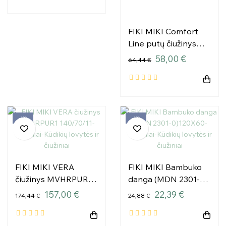
FIKI MIKI Comfort
Line putų čiužinys
PKL1 120x60
58,00 €
64,44 €
−10%
−10%
FIKI MIKI VERA
FIKI MIKI Bambuko
čiužinys MVHRPUR1
danga (MDN 2301-
140/70/11
0)120X60
157,00 €
22,39 €
174,44 €
24,88 €