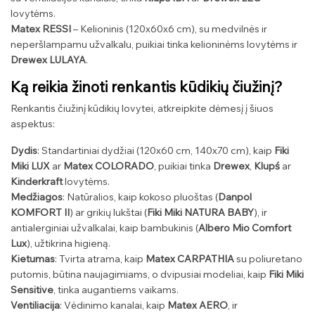
lovytėms.
Matex RESSI
– Kelioninis (120x60x6 cm), su medvilnės ir
neperšlampamu užvalkalu, puikiai tinka kelioninėms lovytėms ir
Drewex LULAYA
.
Ką reikia žinoti renkantis kūdikių čiužinį?
Renkantis čiužinį kūdikių lovytei, atkreipkite dėmesį į šiuos
aspektus:
Dydis
: Standartiniai dydžiai (120x60 cm, 140x70 cm), kaip
Fiki
Miki LUX
ar
Matex COLORADO
, puikiai tinka
Drewex
,
Klupś
ar
Kinderkraft
lovytėms.
Medžiagos
: Natūralios, kaip kokoso pluoštas (
Danpol
KOMFORT II
) ar grikių lukštai (
Fiki Miki NATURA BABY
), ir
antialerginiai užvalkalai, kaip bambukinis (
Albero Mio Comfort
Lux
), užtikrina higieną.
Kietumas
: Tvirta atrama, kaip
Matex CARPATHIA
su poliuretano
putomis, būtina naujagimiams, o dvipusiai modeliai, kaip
Fiki Miki
Sensitive
, tinka augantiems vaikams.
Ventiliacija
: Vėdinimo kanalai, kaip
Matex AERO
, ir