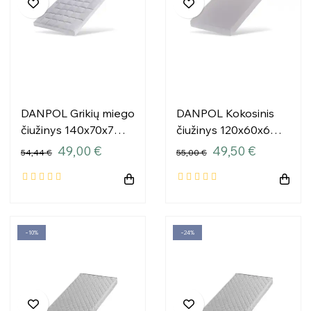
DANPOL Grikių miego
DANPOL Kokosinis
čiužinys 140x70x7
čiužinys 120x60x6
T18B
KOALA
49,00 €
49,50 €
54,44 €
55,00 €
−10%
−24%