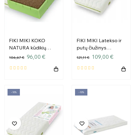
FIKI MIKI KOKO
FIKI MIKI Latekso ir
NATURA kūdikių
putų čiužinys
čiužinys (MDM2312-
Sensitive
96,00 €
109,00 €
106,67 €
121,11 €
0) 120X60X11
(MDM.2304)120x60x11
−10%
−10%