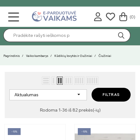
(0)
Pagrindinis
Vaiko kambarys
Kūdikių lovytės ir čiužiniai
Čiužiniai

Aktualumas
FILTRAS
Rodoma 1-36 iš 82 prekės(-ių)
−10%
−10%