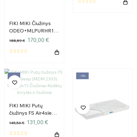
FIKI MIKI Čiužinys
ODEO+MLPURHR1
140/70/11
170,00 €
188,89 €
−10%
−10%
FIKI MIKI Putų
čiužinys FS Air4sleep
(MDM 2303)
131,00 €
145,56 €
120x60x11