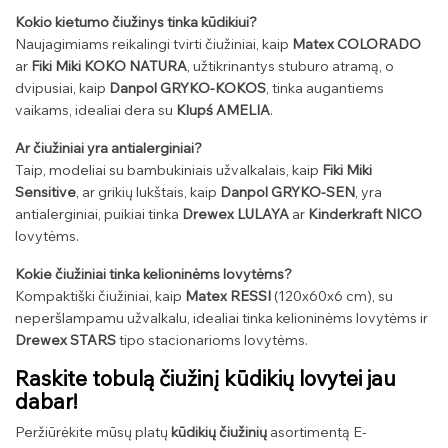
Kokio kietumo čiužinys tinka kūdikiui?
Naujagimiams reikalingi tvirti čiužiniai, kaip
Matex COLORADO
ar
Fiki Miki KOKO NATURA
, užtikrinantys stuburo atramą, o
dvipusiai, kaip
Danpol GRYKO-KOKOS
, tinka augantiems
vaikams, idealiai dera su
Klupś AMELIA
.
Ar čiužiniai yra antialerginiai?
Taip, modeliai su bambukiniais užvalkalais, kaip
Fiki Miki
Sensitive
, ar grikių lukštais, kaip
Danpol GRYKO-SEN
, yra
antialerginiai, puikiai tinka
Drewex LULAYA
ar
Kinderkraft NICO
lovytėms.
Kokie čiužiniai tinka kelioninėms lovytėms?
Kompaktiški čiužiniai, kaip
Matex RESSI
(120x60x6 cm), su
neperšlampamu užvalkalu, idealiai tinka kelioninėms lovytėms ir
Drewex STARS
tipo stacionarioms lovytėms.
Raskite tobulą čiužinį kūdikių lovytei jau
dabar!
Peržiūrėkite mūsų platų
kūdikių čiužinių
asortimentą E-