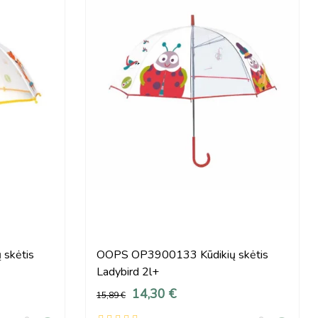
skėtis
OOPS OP3900133 Kūdikių skėtis
Ladybird 2l+
14,30 €
15,89 €