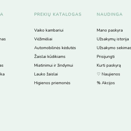
JA
PREKIŲ KATALOGAS
NAUDINGA
Vaiko kambariui
Mano paskyra
ymas
Vėžimėliai
Užsakymų istorija
Automobilinės kėdutės
Užsakymo sekima
Žaislai kūdikiams
Prisijungti
as
Miatinimui ir žindymui
Kurti paskyrą
ika
Lauko žaislai
♡ Naujienos
Higienos priemonės
% Akcijos