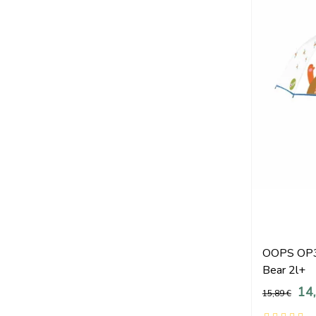
OOPS OP39
Bear 2l+
14
15,89 €