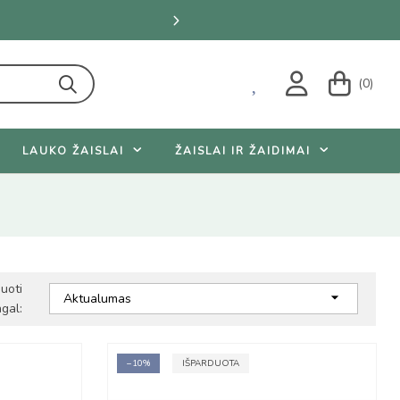
ūrėti pasiūlymus
(0)
LAUKO ŽAISLAI
ŽAISLAI IR ŽAIDIMAI
iuoti

Aktualumas
gal:
−10%
IŠPARDUOTA