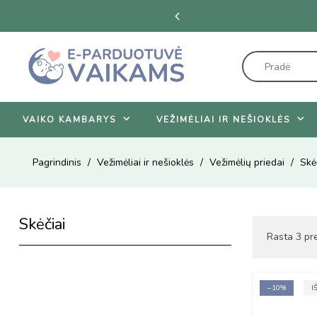
enas.
Žiūrėti pasiūlymus
VAIKO KAMBARYS
VEŽIMĖLIAI IR NEŠIOKLĖS
Pagrindinis
Vežimėliai ir nešioklės
Vežimėlių priedai
Skė
Skėčiai
Rasta 3 pre
−10%
I