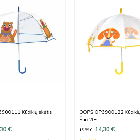
00111 Kūdikių skėtis
OOPS OP3900122 Kūdikių 
Šuo 2l+
,30 €
14,30 €
15,89 €