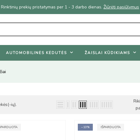
Geriausi vasaros pasiūlymai - nuolaidos net iki 45%.
Ži
AUTOMOBILINĖS KĖDUTĖS
ŽAISLAI KŪDIKIAMS
čiai
Rik
kės(-ių).
pa
ŠPARDUOTA
−10%
IŠPARDUOTA