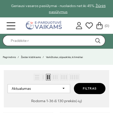
Geriausi vasaros pasiūlymai - nuolaidos net iki 45%.
Žiūrėti
pasiūlymus
(0)
Pagrindinis
Žaislai kūdikiams
Vaikštukai, sūpuoklės, kilimėliai

Aktualumas
FILTRAS
Rodoma 1-36 iš 130 prekės(-ių)