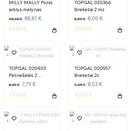
MILLY MALLY Ponis
TOPGAL 020366
arklys mėlynas
Breketai 2 mz
88,81 €
8,00 €
98,68 €
8,89 €
−10%
−10%
TOPGAL 020403
TOPGAL 020557
Petnešėlės 2
Breketai 2c
Brocade
7,79 €
8,53 €
8,65 €
9,48 €
−10%
−10%