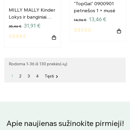
"TopGal" 0900901
MILLY MALLY Kinder
petnešos 1 + musė
Lokys ir banginiai
13,46 €
14,96 €
putų ritininis kilimėlis
31,91 €
35,46 €
Rodoma 1-36 iš 130 prekės(-ių)
1
2
3
4
Tęsti

Apie naujienas sužinokite pirmieji!