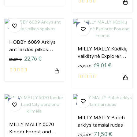
−10%
−10%
HOBBY 6089 Arklys
MILLY MALLY Kūdikių
ant lazdos pilkos
vaikštynė Explorer
spalvos
22,76 €
25,29 €
Fox and Friends
69,01 €
76,68 €
−10%
−10%
MILLY MALLY Patch
MILLY MALLY 5070
arklys tamsiai rudas
Kinder Forest and
71,50 €
79,44 €