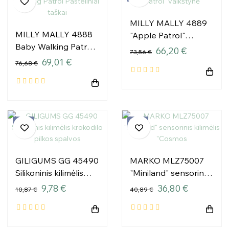
MILLY MALLY 4889
MILLY MALLY 4888
"Apple Patrol"
Baby Walking Patrol
vaikštynė
66,20 €
73,56 €
Pasteliniai taškai
69,01 €
76,68 €
−10%
−10%
GILIGUMS GG 45490
MARKO MLZ75007
Silikoninis kilimėlis
"Miniland" sensorinis
krokodilo pilkos
kilimėlis "Cosmos
9,78 €
36,80 €
10,87 €
40,89 €
spalvos