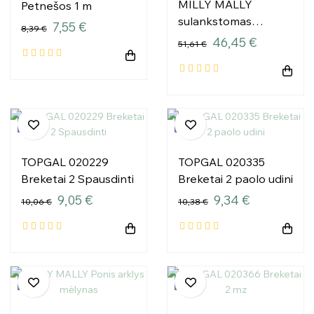
MILLY MALLY
Petnešos 1 m
sulankstomas
7,55 €
8,39 €
putplasčio kilimėlis
46,45 €
51,61 €
Žaisti elnias T1
−10%
−10%
TOPGAL 020229
TOPGAL 020335
Breketai 2 Spausdinti
Breketai 2 paolo udini
9,05 €
9,34 €
10,06 €
10,38 €
−10%
−10%