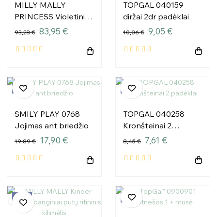
MILLY MALLY
TOPGAL 040159
PRINCESS Violetinis
diržai 2dr padėklai
arklys
83,95 €
9,05 €
93,28 €
10,06 €
−10%
−10%
SMILY PLAY 0768
TOPGAL 040258
Jojimas ant briedžio
Kronšteinai 2
padėklai
17,90 €
7,61 €
19,89 €
8,45 €
−10%
−10%