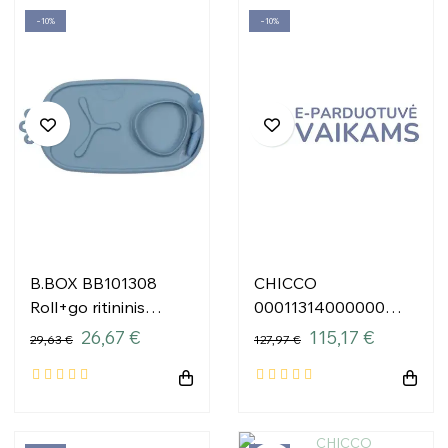
−10%
−10%
B.BOX BB101308
CHICCO
Roll+go ritininis
00011314000000
kilimėlis
Rodeo ir draugai
26,67 €
115,17 €
29,63 €
127,97 €
savarankiškam
valgymui...