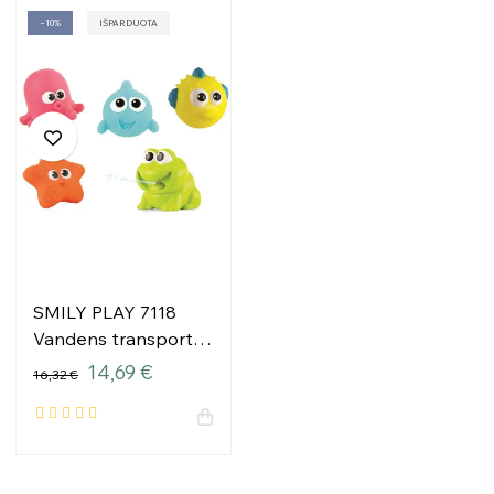
−10%
IŠPARDUOTA
SMILY PLAY 7118
Vandens transporto
priemonės
14,69 €
16,32 €