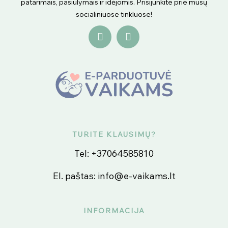
patarimais, pasiūlymais ir idėjomis. Prisijunkite prie mūsų
socialiniuose tinkluose!
TURITE KLAUSIMŲ?
Tel:
+37064585810
El. paštas:
info@e-vaikams.lt
INFORMACIJA