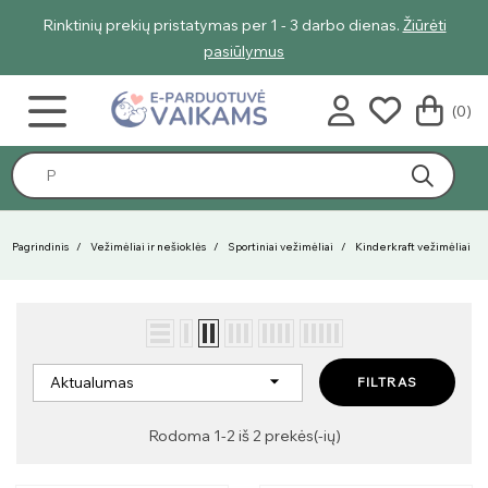
Rinktinių prekių pristatymas per 1 - 3 darbo dienas.
Žiūrėti
pasiūlymus
(0)
Pagrindinis
Vežimėliai ir nešioklės
Sportiniai vežimėliai
Kinderkraft vežimėliai

Aktualumas
FILTRAS
Rodoma 1-2 iš 2 prekės(-ių)