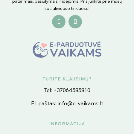
patarimais, pasiūlymais ir idėjomis. Prisijunkite prie mūsų
socialiniuose tinkluose!
TURITE KLAUSIMŲ?
Tel:
+37064585810
El. paštas:
info@e-vaikams.lt
INFORMACIJA