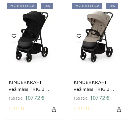
ŽEMIAUSIA KAINA!
−35%
ŽEMIAUSIA KAINA!
−35%
KINDERKRAFT
KINDERKRAFT
vežimėlis TRIG 3
vežimėlis TRIG 3
ONYX BLACK
STONE BEIGE
107,72 €
107,72 €
165,72 €
165,72 €