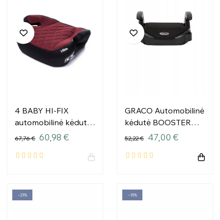
4 BABY HI-FIX
GRACO Automobilinė
automobilinė kėdutė
kėdutė BOOSTER
125-150cm RED I-
BASIC R129 Midnight
60,98 €
47,00 €
67,76 €
52,22 €
SIZE
(juoda)
−23%
−10%