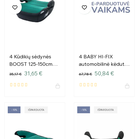
4 Kūdikių sėdynės
4 BABY HI-FIX
BOOST 125-150cm
automobilinė kėdutė
TURKIJA I dydžio
125-150cm MOKKA I-
31,65 €
50,84 €
35,17 €
67,78 €
SIZE
−10%
IŠPARDUOTA
−10%
IŠPARDUOTA