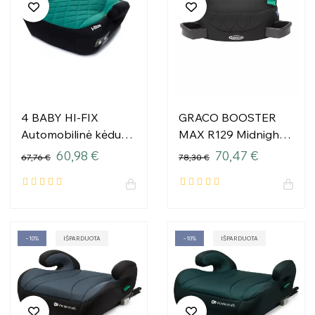
4 BABY HI-FIX
GRACO BOOSTER
Automobilinė kėdutė
MAX R129 Midnight
125-150cm TURKIJA I
(juoda) sėdynė
60,98 €
70,47 €
67,76 €
78,30 €
dydžio
−10%
IŠPARDUOTA
−10%
IŠPARDUOTA