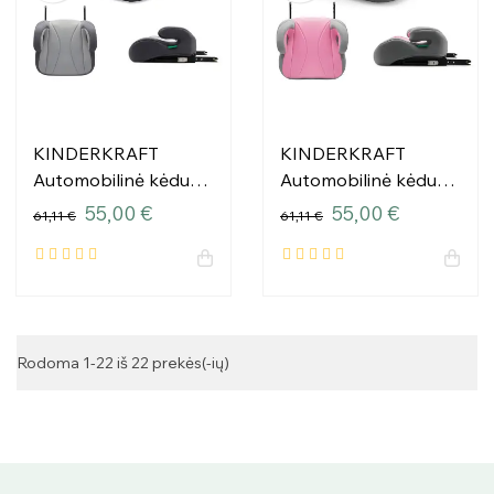
KINDERKRAFT
KINDERKRAFT
Automobilinė kėdutė
Automobilinė kėdutė
I-BOOST GREY
I-BOOST PINK
55,00 €
55,00 €
61,11 €
61,11 €
Rodoma 1-22 iš 22 prekės(-ių)