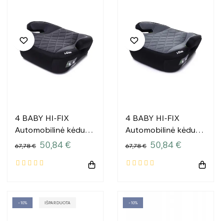
4 BABY HI-FIX
4 BABY HI-FIX
Automobilinė kėdutė
Automobilinė kėdutė
125-150cm GRAPHITE
125-150cm GREY I-
50,84 €
50,84 €
67,78 €
67,78 €
I-SIZE
SIZE
−10%
IŠPARDUOTA
−10%