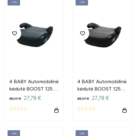
−21%
−21%
4 BABY Automobilinė
4 BABY Automobilinė
kėdutė BOOST 125-
kėdutė BOOST 125-
150cm GRAFITAS I
150cm GREY I-SIZE
27,78 €
27,78 €
35,17 €
35,17 €
dydžio
−25%
−25%