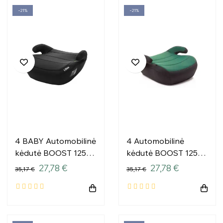
−21%
−21%
4 BABY Automobilinė
4 Automobilinė
kėdutė BOOST 125-
kėdutė BOOST 125-
150cm BLACK I-SIZE
150cm Tamsiai žalia I
27,78 €
27,78 €
35,17 €
35,17 €
dydžio