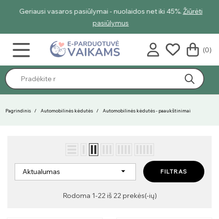
Geriausi vasaros pasiūlymai - nuolaidos net iki 45%.
Žiūrėti
pasiūlymus
(0)
Pagrindinis
Automobilinės kėdutės
Automobilinės kėdutės - paaukštinimai

Aktualumas
FILTRAS
Rodoma 1-22 iš 22 prekės(-ių)