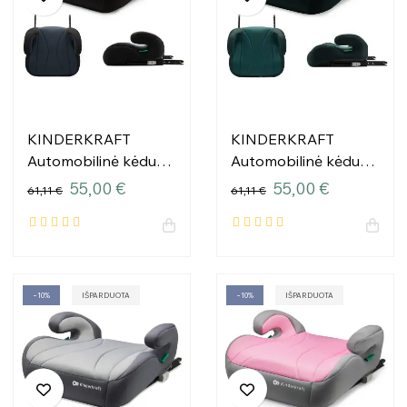
KINDERKRAFT
KINDERKRAFT
Automobilinė kėdutė
Automobilinė kėdutė
I-BOOST BLACK
I-BOOST GREEN
55,00 €
55,00 €
61,11 €
61,11 €
−10%
IŠPARDUOTA
−10%
IŠPARDUOTA