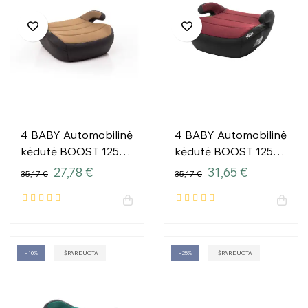
4 BABY Automobilinė
4 BABY Automobilinė
kėdutė BOOST 125-
kėdutė BOOST 125-
150cm MOKKA I
150cm RAUDONA I
27,78 €
31,65 €
35,17 €
35,17 €
dydžio
dydžio
−10%
IŠPARDUOTA
−25%
IŠPARDUOTA