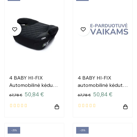
4 BABY HI-FIX
4 BABY HI-FIX
Automobilinė kėdutė
automobilinė kėdutė
125-150cm BLACK I-
125-150cm DARK
50,84 €
50,84 €
67,78 €
67,78 €
SIZE
GREEN I-SIZE
−25%
−25%