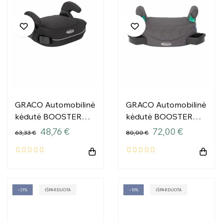
GRACO Automobilinė
GRACO Automobilinė
kėdutė BOOSTER
kėdutė BOOSTER
DELUXE R129
MAX R129 Geležinė
48,76 €
72,00 €
63,33 €
80,00 €
Midnight (juoda)
−21%
IŠPARDUOTA
−10%
IŠPARDUOTA