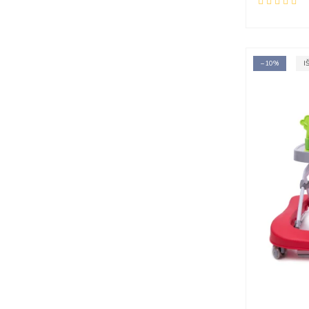
−10%
I