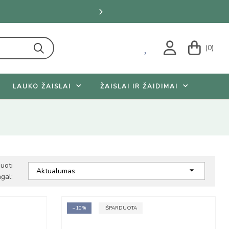
.
Žiūrėti pasiūlymus
(0)
LAUKO ŽAISLAI
ŽAISLAI IR ŽAIDIMAI
iuoti

Aktualumas
gal:
−10%
IŠPARDUOTA