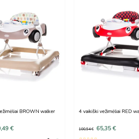
 vežimėliai BROWN walker
4 vaikiški vežimėliai RED w
,49 €
65,35 €
100,54 €