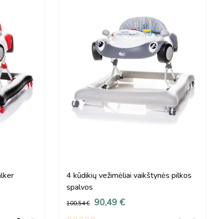
alker
4 kūdikių vežimėliai vaikštynės pilkos
spalvos
90,49 €
100,54 €