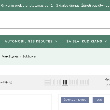
Geriausi vasaros pasiūlymai - nuolaidos net iki 45%
AUTOMOBILINĖS KĖDUTĖS
ŽAISLAI KŪDIKIAMS
Vaikštynės ir šokliukai
Rik
kės(-ių).
pa
ŽEMIAUSIA KAINA!
−35%