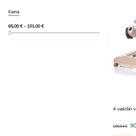
Kaina
65,00 € - 101,00 €
4 vaikiški
90
100,54 €