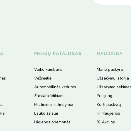
JA
PREKIŲ KATALOGAS
NAUDINGA
Vaiko kambariui
Mano paskyra
ymas
Vėžimėliai
Užsakymų istorija
Automobilinės kėdutės
Užsakymo sekima
Žaislai kūdikiams
Prisijungti
as
Miatinimui ir žindymui
Kurti paskyrą
ika
Lauko žaislai
♡ Naujienos
Higienos priemonės
% Akcijos