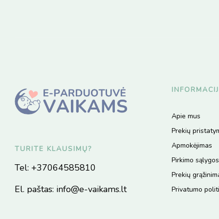
INFORMACI
Apie mus
Prekių pristat
Apmokėjimas
TURITE KLAUSIMŲ?
Pirkimo sąlygos
Tel:
+37064585810
Prekių grąžinim
El. paštas:
info@e-vaikams.lt
Privatumo polit