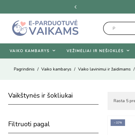
 dienas.
Žiūrėti pasiūlymus
VAIKO KAMBARYS
VEŽIMĖLIAI IR NEŠIOKLĖS
Pagrindinis
Vaiko kambarys
Vaiko lavinimui ir žaidimams
Vaikštynės ir šokliukai
Rasta 5 pre
Filtruoti pagal
−10%