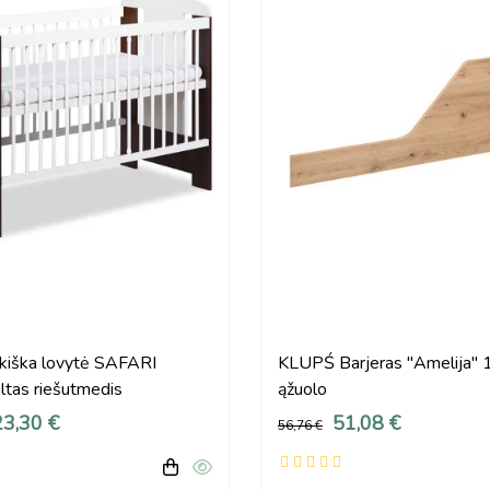
kiška lovytė SAFARI
KLUPŚ Barjeras "Amelija"
tas riešutmedis
ąžuolo
3,30 €
51,08 €
56,76 €