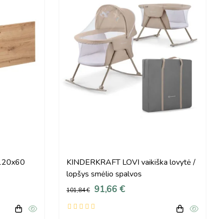
 120x60
KINDERKRAFT LOVI vaikiška lovytė /
lopšys smėlio spalvos
91,66 €
101,84 €