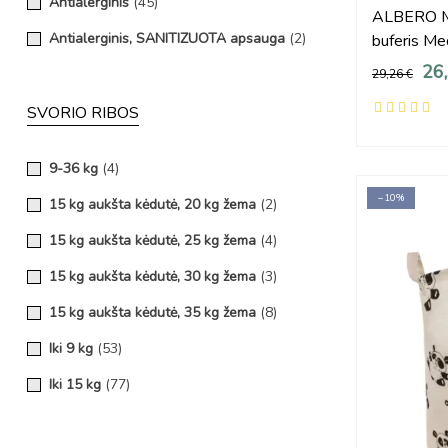
Antialerginis
(45)
ALBERO MI
suaugusiems
(1)
Antialerginis, SANITIZUOTA apsauga
(2)
buferis Me
26
Balta
(2)
29,26 €
EN 716
(50)
SVORIO RIBOS
EN 716, EN 12221
(21)
9-36 kg
(4)
EN 716-1+AC:2019-07
(1)
−10%
15 kg aukšta kėdutė, 20 kg žema
(2)
EN 1130, EN 16890
(7)
15 kg aukšta kėdutė, 25 kg žema
(4)
EN 16890, EN 1130
(2)
15 kg aukšta kėdutė, 30 kg žema
(3)
EN 16890, EN 1130, EN 716
(3)
15 kg aukšta kėdutė, 35 kg žema
(8)
Galimybė pridėti apsauginį turėklą
(2)
Iki 9 kg
(53)
OEKO-TEX® Standard 100
(12)
Iki 15 kg
(77)
OEKO-TEX® Standard 100, Medicininis gaminys
(11)
Iki 18 kg
(2)
Pakelta ant kojelių
(1)