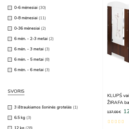
0-6 mėnesiai
(30)
0-8 mėnesiai
(11)
0-36 mėnesiai
(2)
6 mėn. - 2-3 metai
(2)
6 mėn. - 3 metai
(3)
6 mėn. - 5 metai
(8)
6 mėn. - 6 metai
(3)
6 mėn. - 6 metai
(1)
6 mėn. - 10 metų
(8)
SVORIS
KLUPŚ vai
6 mėn. - 12 metų
(3)
ŽIRAFA bal
3 ištraukiamos šoninės grotelės
(1)
12
6-36 mėn.
(30)
137,00 €
6.5 kg
(3)
Iki 8 mėnesių
(1)
12 kg
(28)