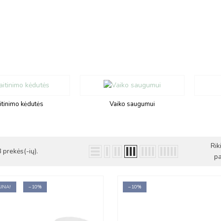
itinimo kėdutės
Vaiko saugumui
Rik
prekės(-ių).
pa
INA!
−10%
−10%