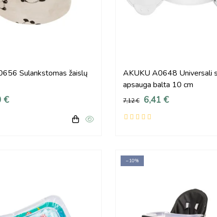
56 Sulankstomas žaislų
AKUKU A0648 Universali s
apsauga balta 10 cm
0 €
6,41 €
7,12 €
−10%