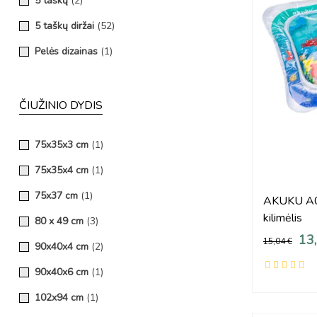
5 taškų
(2)
5 taškų diržai
(52)
Pelės dizainas
(1)
ČIUŽINIO DYDIS
75x35x3 cm
(1)
75x35x4 cm
(1)
75x37 cm
(1)
AKUKU A04
kilimėlis
80 x 49 cm
(3)
13
15,04 €
90x40x4 cm
(2)
90x40x6 cm
(1)
102x94 cm
(1)