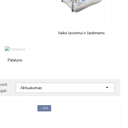
Vaiko lavinimui ir žaidimams
Patalynė
iuoti

Aktualumas
gal:
−10%