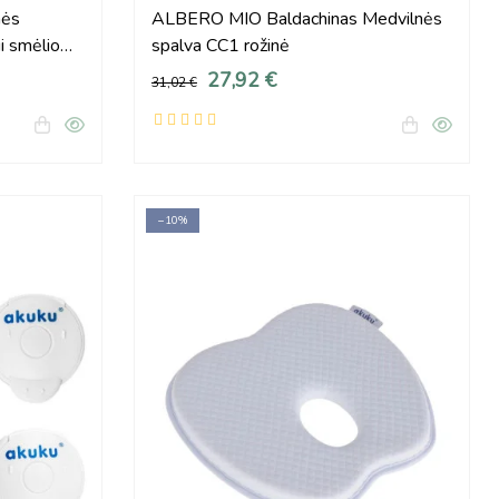
nės
ALBERO MIO Baldachinas Medvilnės
i smėlio
spalva CC1 rožinė
27,92 €
31,02 €
−10%