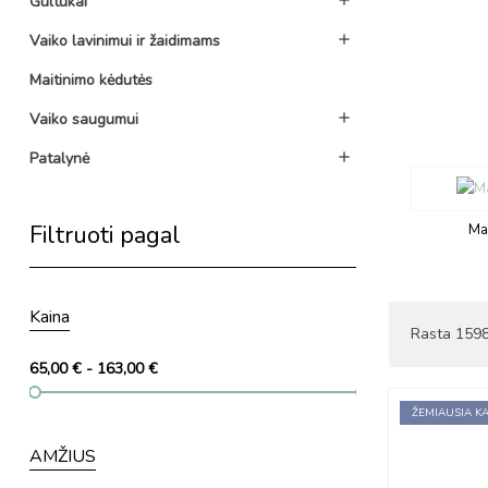
Gultukai
Vaiko lavinimui ir žaidimams

Maitinimo kėdutės
Vaiko saugumui

Patalynė

Filtruoti pagal
Ma
Kaina
Rasta 1598 
65,00 € - 163,00 €
ŽEMIAUSIA KA
AMŽIUS