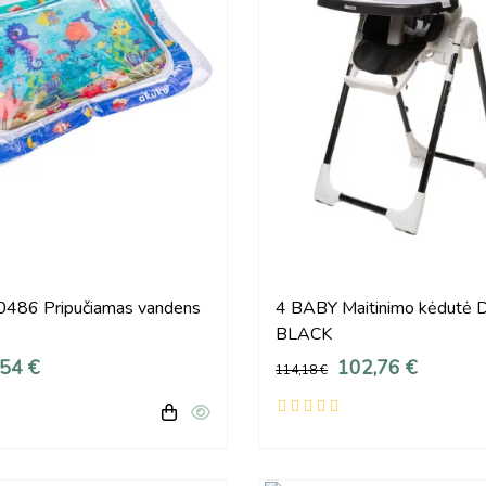
86 Pripučiamas vandens
4 BABY Maitinimo kėdutė
BLACK
,54 €
102,76 €
114,18 €