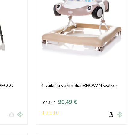
 DECCO
4 vaikiški vežimėliai BROWN walker
90,49 €
100,54 €