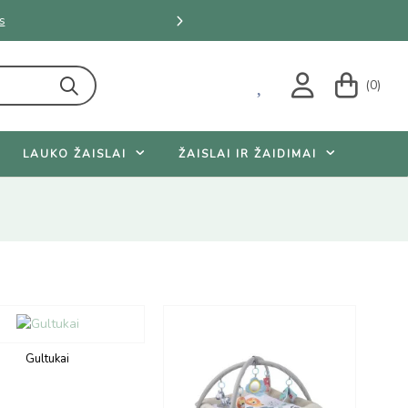
s
Rinkti
(0)
LAUKO ŽAISLAI
ŽAISLAI IR ŽAIDIMAI
Gultukai