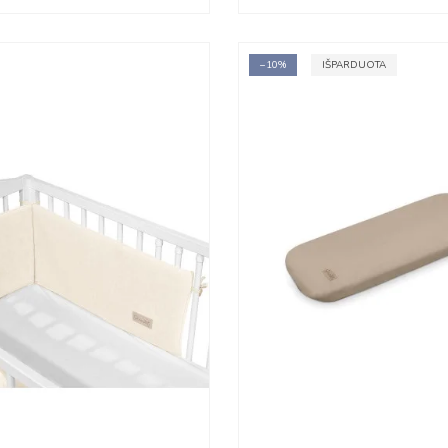
−10%
IŠPARDUOTA