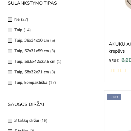
iki 40 kg
(3)
SULANKSTYMO TIPAS
PN-EN 716-1+AC:2019-07
(3)
Pritaikyta augančiam vaikui
(1)
Ne
(27)
Reguliuojamas dydis, Nuimamas čiužinys, Aukšti kraštai
(1)
Taip
(14)
Saugus vaikams
(22)
Taip, 36x34x10 cm
(5)
AKUKU A06
Transformuojama į sofą
(1)
krepšys
Taip, 57x31x59 cm
(3)
8,6
9,56 €
Taip, 58.5x42x23.5 cm
(1)
Taip, 58x32x71 cm
(3)
Taip, kompaktiška
(17)
−10%
SAUGOS DIRŽAI
3 taškų diržai
(18)