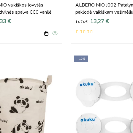
O vaikiškos lovytės
ALBERO MIO J002 Pataly
dvilnės spalva CC0 vanilė
paklodė vaikiškam vežimėliu
spalvos
,33 €
13,27 €
14,74 €
−10%