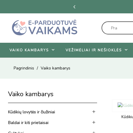
iūlymus
VAIKO KAMBARYS
VEŽIMĖLIAI IR NEŠIOKLĖS
Pagrindinis
Vaiko kambarys
Vaiko kambarys
Kūdikių lovytės ir čiužiniai

Kūdikių
Baldai ir kiti prietaisai

