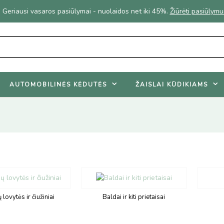
Geriausi vasaros pasiūlymai - nuolaidos net iki 45%.
Žiūrėti pasiūlymu
AUTOMOBILINĖS KĖDUTĖS
ŽAISLAI KŪDIKIAMS
 lovytės ir čiužiniai
Baldai ir kiti prietaisai