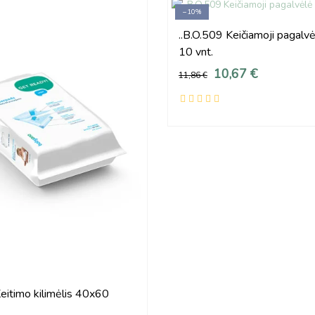
−10%
..B.O.509 Keičiamoji pagal
10 vnt.
10,67 €
11,86 €
Keitimo kilimėlis 40x60