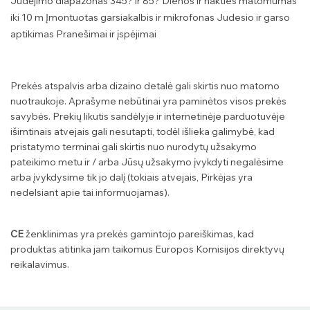
Judėjimo diapazonas 345? ir 85? Dienos ir nakties matomumas
iki 10 m Įmontuotas garsiakalbis ir mikrofonas Judesio ir garso
aptikimas Pranešimai ir įspėjimai
Prekės atspalvis arba dizaino detalė gali skirtis nuo matomo
nuotraukoje. Aprašyme nebūtinai yra paminėtos visos prekės
savybės. Prekių likutis sandėlyje ir internetinėje parduotuvėje
išimtinais atvejais gali nesutapti, todėl išlieka galimybė, kad
pristatymo terminai gali skirtis nuo nurodytų užsakymo
pateikimo metu ir / arba Jūsų užsakymo įvykdyti negalėsime
arba įvykdysime tik jo dalį (tokiais atvejais, Pirkėjas yra
nedelsiant apie tai informuojamas).
CE
ženklinimas yra prekės gamintojo pareiškimas, kad
produktas atitinka jam taikomus Europos Komisijos direktyvų
reikalavimus.