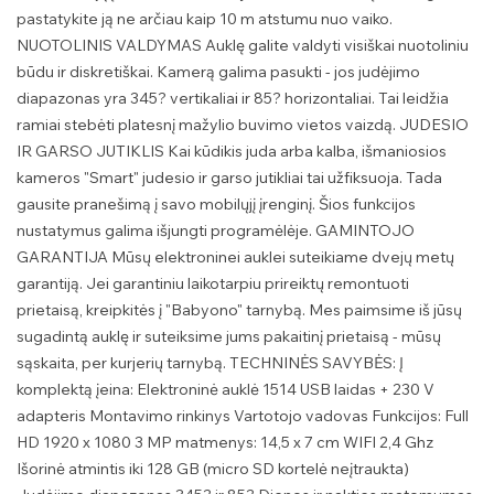
pastatykite ją ne arčiau kaip 10 m atstumu nuo vaiko.
NUOTOLINIS VALDYMAS Auklę galite valdyti visiškai nuotoliniu
būdu ir diskretiškai. Kamerą galima pasukti - jos judėjimo
diapazonas yra 345? vertikaliai ir 85? horizontaliai. Tai leidžia
ramiai stebėti platesnį mažylio buvimo vietos vaizdą. JUDESIO
IR GARSO JUTIKLIS Kai kūdikis juda arba kalba, išmaniosios
kameros "Smart" judesio ir garso jutikliai tai užfiksuoja. Tada
gausite pranešimą į savo mobilųjį įrenginį. Šios funkcijos
nustatymus galima išjungti programėlėje. GAMINTOJO
GARANTIJA Mūsų elektroninei auklei suteikiame dvejų metų
garantiją. Jei garantiniu laikotarpiu prireiktų remontuoti
prietaisą, kreipkitės į "Babyono" tarnybą. Mes paimsime iš jūsų
sugadintą auklę ir suteiksime jums pakaitinį prietaisą - mūsų
sąskaita, per kurjerių tarnybą. TECHNINĖS SAVYBĖS: Į
komplektą įeina: Elektroninė auklė 1514 USB laidas + 230 V
adapteris Montavimo rinkinys Vartotojo vadovas Funkcijos: Full
HD 1920 x 1080 3 MP matmenys: 14,5 x 7 cm WIFI 2,4 Ghz
Išorinė atmintis iki 128 GB (micro SD kortelė neįtraukta)