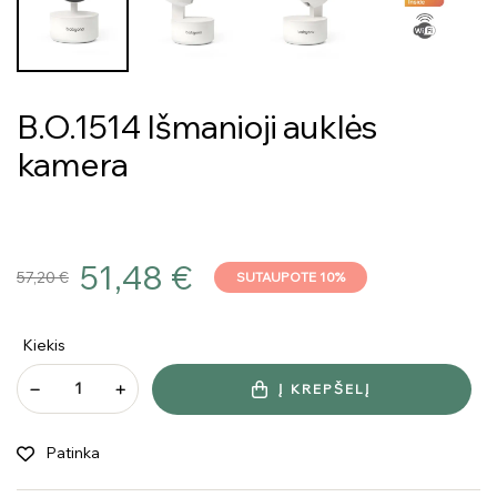
B.O.1514 Išmanioji auklės
kamera
51,48 €
57,20 €
SUTAUPOTE 10%
Kiekis
Į KREPŠELĮ
Patinka