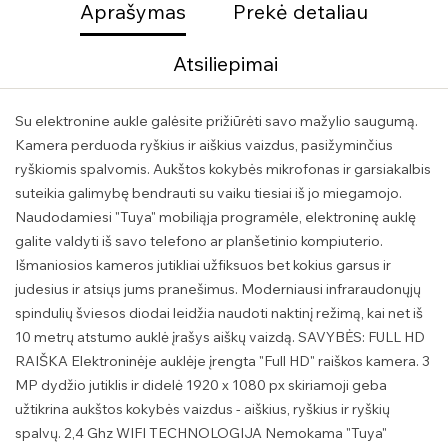
Aprašymas
Prekė detaliau
Atsiliepimai
Su elektronine aukle galėsite prižiūrėti savo mažylio saugumą.
Kamera perduoda ryškius ir aiškius vaizdus, pasižyminčius
ryškiomis spalvomis. Aukštos kokybės mikrofonas ir garsiakalbis
suteikia galimybę bendrauti su vaiku tiesiai iš jo miegamojo.
Naudodamiesi "Tuya" mobiliąja programėle, elektroninę auklę
galite valdyti iš savo telefono ar planšetinio kompiuterio.
Išmaniosios kameros jutikliai užfiksuos bet kokius garsus ir
judesius ir atsiųs jums pranešimus. Moderniausi infraraudonųjų
spindulių šviesos diodai leidžia naudoti naktinį režimą, kai net iš
10 metrų atstumo auklė įrašys aiškų vaizdą. SAVYBĖS: FULL HD
RAIŠKA Elektroninėje auklėje įrengta "Full HD" raiškos kamera. 3
MP dydžio jutiklis ir didelė 1920 x 1080 px skiriamoji geba
užtikrina aukštos kokybės vaizdus - aiškius, ryškius ir ryškių
spalvų. 2,4 Ghz WIFI TECHNOLOGIJA Nemokama "Tuya"