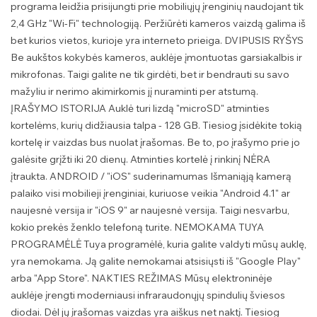
programa leidžia prisijungti prie mobiliųjų įrenginių naudojant tik
2,4 GHz "Wi-Fi" technologiją. Peržiūrėti kameros vaizdą galima iš
bet kurios vietos, kurioje yra interneto prieiga. DVIPUSIS RYŠYS
Be aukštos kokybės kameros, auklėje įmontuotas garsiakalbis ir
mikrofonas. Taigi galite ne tik girdėti, bet ir bendrauti su savo
mažyliu ir nerimo akimirkomis jį nuraminti per atstumą.
ĮRAŠYMO ISTORIJA Auklė turi lizdą "microSD" atminties
kortelėms, kurių didžiausia talpa - 128 GB. Tiesiog įsidėkite tokią
kortelę ir vaizdas bus nuolat įrašomas. Be to, po įrašymo prie jo
galėsite grįžti iki 20 dienų. Atminties kortelė į rinkinį NĖRA
įtraukta. ANDROID / "iOS" suderinamumas Išmaniąją kamerą
palaiko visi mobilieji įrenginiai, kuriuose veikia "Android 4.1" ar
naujesnė versija ir "iOS 9" ar naujesnė versija. Taigi nesvarbu,
kokio prekės ženklo telefoną turite. NEMOKAMA TUYA
PROGRAMĖLĖ Tuya programėlė, kuria galite valdyti mūsų auklę,
yra nemokama. Ją galite nemokamai atsisiųsti iš "Google Play"
arba "App Store". NAKTIES REŽIMAS Mūsų elektroninėje
auklėje įrengti moderniausi infraraudonųjų spindulių šviesos
diodai. Dėl jų įrašomas vaizdas yra aiškus net naktį. Tiesiog