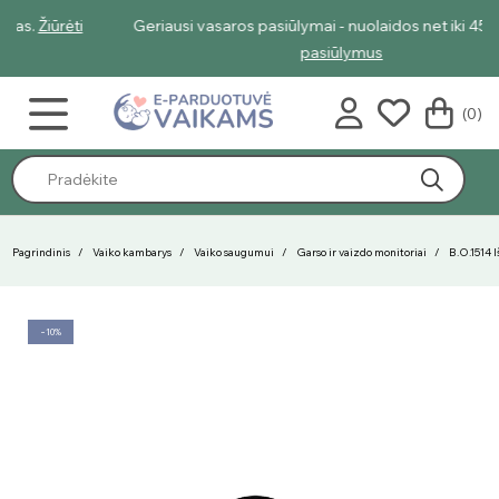
Geriausi vasaros pasiūlymai - nuolaidos net iki 45%.
Žiūrėti
pasiūlymus
(0)
Pagrindinis
Vaiko kambarys
Vaiko saugumui
Garso ir vaizdo monitoriai
B.O.1514 
−10%