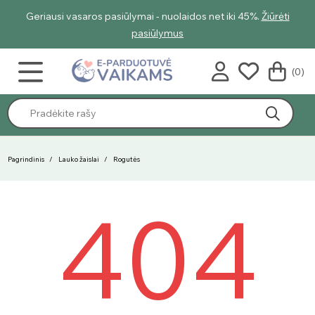
Geriausi vasaros pasiūlymai - nuolaidos net iki 45%.
Žiūrėti
pasiūlymus
(0)
Pagrindinis
Lauko žaislai
Rogutės
404