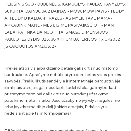
PLIUŠINIS ŠUO - DUBENĖLIS, KAMUOLYS, KAULAS PAVYZDYS:
SUKURTA: DAINUOJA 2 DAINAS - MOW, MOW PAWS - TEDDY
A, TEDDY B KALBA 4 FRAZES - AŠ MYLIU TAVE MAMA -
APKABINK MANE - MES EISIME PASIVAIKŠČIOTI - MAN
LABAI PATINKA DAINUOTI, TAI SMAGU DIMENSIJOS
PAKUOTĖS DYDIS: 32 X 38 X 11 CM BATERIJOS: 1 x CR2032
ĮSKAIČIUOTOS AMŽIUS: 2+
Prekės atspalvis arba dizaino detalė gali skirtis nuo matomo
nuotraukoje. Aprašyme nebūtinai yra paminėtos visos prekės
savybės. Prekių likutis sandėlyje ir internetinėje parduotuvėje
išimtinais atvejais gali nesutapti, todėl išlieka galimybė, kad
pristatymo terminai gali skirtis nuo nurodytų užsakymo
pateikimo metu ir / arba Jūsų užsakymo įvykdyti negalėsime
arba įvykdysime tik jo dalį (tokiais atvejais, Pirkėjas yra
nedelsiant apie tai informuojamas).
CE
ženklinimas yra prekės gamintojo pareiškimas, kad