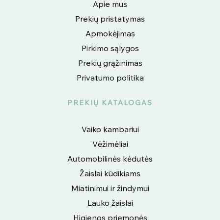
Apie mus
Prekių pristatymas
Apmokėjimas
Pirkimo sąlygos
Prekių grąžinimas
Privatumo politika
PREKIŲ KATALOGAS
Vaiko kambariui
Vėžimėliai
Automobilinės kėdutės
Žaislai kūdikiams
Miatinimui ir žindymui
Lauko žaislai
Higienos priemonės