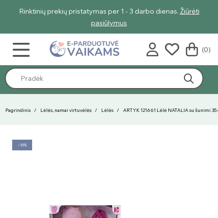
rbo dienas.
Žiūrėti
Geriausi vasaros pasiūlymai - nuolaidos net ik
pasiūlymus
(0)
Pagrindinis
Lėlės, namai virtuvėlės
Lėlės
ARTYK 121661 Lėlė NATALIA su šunimi 35
−10%