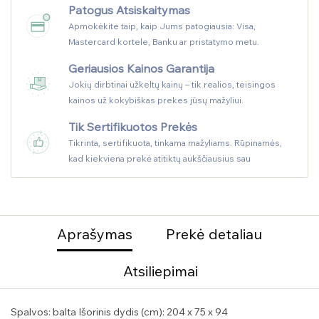
Patogus Atsiskaitymas
Apmokėkite taip, kaip Jums patogiausia: Visa,
Mastercard kortele, Banku ar pristatymo metu.
Geriausios Kainos Garantija
Jokių dirbtinai užkeltų kainų – tik realios, teisingos
kainos už kokybiškas prekes jūsų mažyliui.
Tik Sertifikuotos Prekės
Tikrinta, sertifikuota, tinkama mažyliams. Rūpinamės,
kad kiekviena prekė atitiktų aukščiausius sau
Aprašymas
Prekė detaliau
Atsiliepimai
Spalvos: balta Išorinis dydis (cm): 204 x 75 x 94