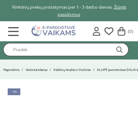
ienas.
Žiūrėti
Geriausi vasaros pasiūlymai - nuolaidos net iki 45%
pasiūlymus
(0)
Pagrindinis
Vaiko kambarys
Kūdikių lovytės ir čiužiniai
KLUPŚ jaunimo lova DALIA ba
−10%