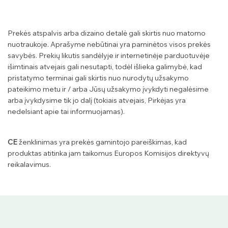
Prekės atspalvis arba dizaino detalė gali skirtis nuo matomo
nuotraukoje. Aprašyme nebūtinai yra paminėtos visos prekės
savybės. Prekių likutis sandėlyje ir internetinėje parduotuvėje
išimtinais atvejais gali nesutapti, todėl išlieka galimybė, kad
pristatymo terminai gali skirtis nuo nurodytų užsakymo
pateikimo metu ir / arba Jūsų užsakymo įvykdyti negalėsime
arba įvykdysime tik jo dalį (tokiais atvejais, Pirkėjas yra
nedelsiant apie tai informuojamas).
CE
ženklinimas yra prekės gamintojo pareiškimas, kad
produktas atitinka jam taikomus Europos Komisijos direktyvų
reikalavimus.