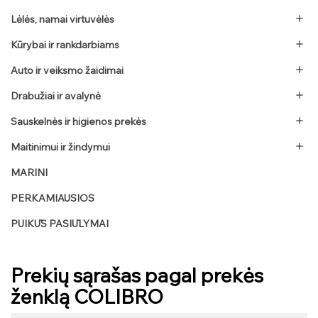
Lėlės, namai virtuvėlės

Kūrybai ir rankdarbiams

Auto ir veiksmo žaidimai

Drabužiai ir avalynė

Sauskelnės ir higienos prekės

Maitinimui ir žindymui

MARINI
PERKAMIAUSIOS
PUIKŪS PASIŪLYMAI
Prekių sąrašas pagal prekės
ženklą COLIBRO