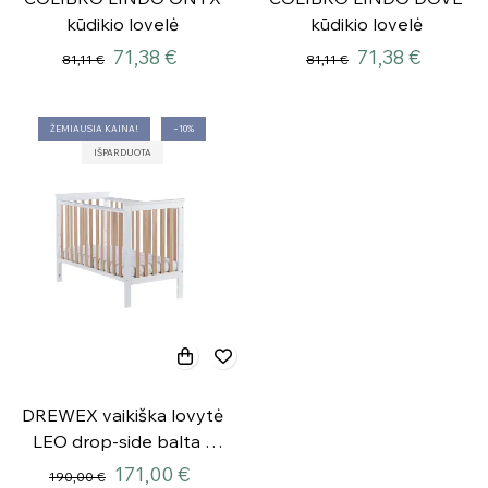
kūdikio lovelė
kūdikio lovelė
71,38 €
71,38 €
81,11 €
81,11 €
ŽEMIAUSIA KAINA!
−10%
IŠPARDUOTA
DREWEX vaikiška lovytė
LEO drop-side balta /
buko
171,00 €
190,00 €