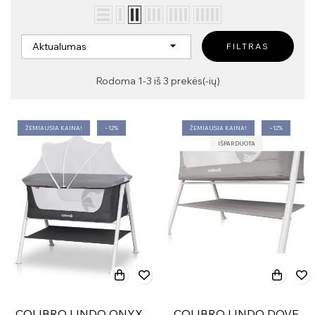

Aktualumas
FILTRAS
Rodoma 1-3 iš 3 prekės(-ių)
ŽEMIAUSIA KAINA!
−12%
ŽEMIAUSIA KAINA!
−12%
IŠPARDUOTA
COLIBRO LINDO ONYX
COLIBRO LINDO DOVE