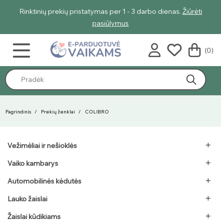
ienas.
Žiūrėti
Geriausi vasaros pasiūlymai - nuolaidos net iki 45%
pasiūlymus
(0)
Pagrindinis
Prekių ženklai
COLIBRO
Vežimėliai ir nešioklės

Vaiko kambarys

Automobilinės kėdutės

Lauko žaislai

Žaislai kūdikiams
