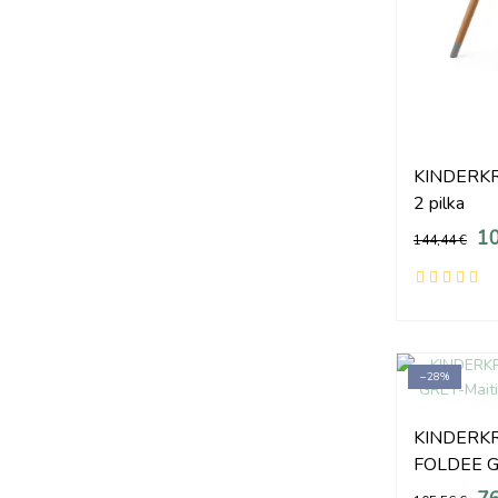
KINDERKRA
2 pilka
10
144,44 €
−28%
KINDERKRA
FOLDEE 