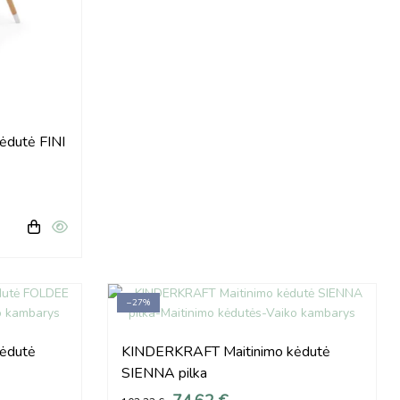
ėdutė FINI
−27%
ėdutė
KINDERKRAFT Maitinimo kėdutė
SIENNA pilka