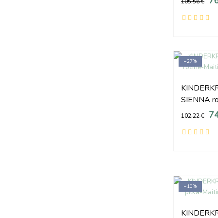
76
105,56 €
−27%
KINDERKRA
SIENNA ro
74
102,22 €
−10%
KINDERKR