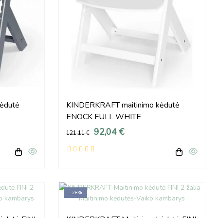
ėdutė
KINDERKRAFT maitinimo kėdutė
ENOCK FULL WHITE
92,04 €
121,11 €
−28%