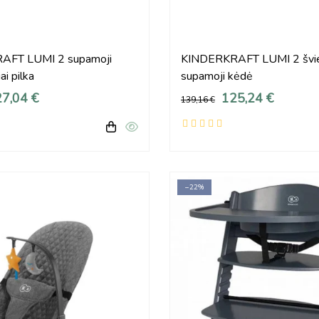
AFT LUMI 2 supamoji
KINDERKRAFT LUMI 2 švies
i pilka
supamoji kėdė
7,04 €
125,24 €
139,16 €
−22%