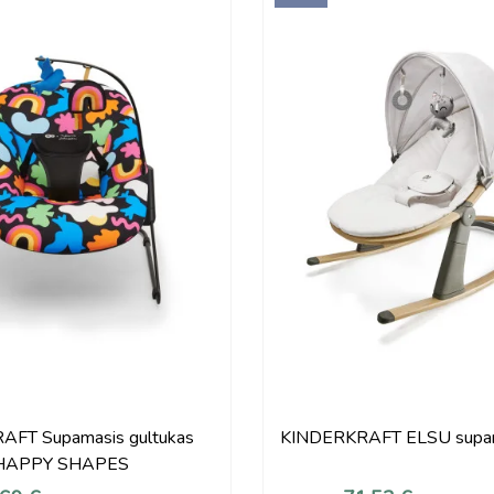
FT Supamasis gultukas
KINDERKRAFT ELSU supam
HAPPY SHAPES