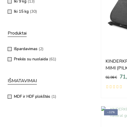
Iki 9 kg
(13)
Iki 15 kg
(30)
Produktai
Išpardavimas
(2)
Prekės su nuolaida
(61)
KINDERKRA
MIMI (PIL
71
92,98 €
IŠMATAVIMAI
MDF ir HDF plokštės
(1)
−32%