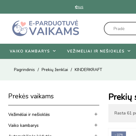
iūlymus
VAIKO KAMBARYS
VEŽIMĖLIAI IR NEŠIOKLĖS
Pagrindinis
Prekių ženklai
KINDERKRAFT
Prekių
Prekės vaikams
Rasta 61 pr
Vežimėliai ir nešioklės

Vaiko kambarys

−10%
