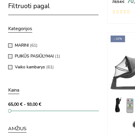
70
78,54 €
Filtruoti pagal
Kategorijos
−10%
MARINI
(61)
PUIKŪS PASIŪLYMAI
(1)
Vaiko kambarys
(61)
Kaina
65,00 € - 93,00 €
AMŽIUS