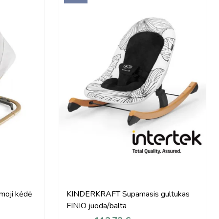
oji kėdė
KINDERKRAFT Supamasis gultukas
FINIO juoda/balta