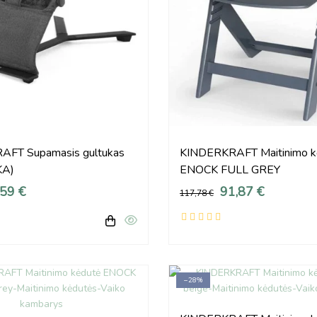
FT Supamasis gultukas
KINDERKRAFT Maitinimo k
KA)
ENOCK FULL GREY
,59 €
91,87 €
117,78 €
−28%