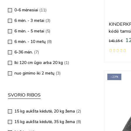
0-6 mėnesiai
(11)
6 mėn. - 3 metai
(3)
KINDERKR
kėdė tamsia
6 mėn. - 5 metai
(5)
12
141,15 €
6 mėn. - 10 metų
(8)
6-36 mėn.
(7)
Iki 120 cm ūgio arba 20 kg
(1)
nuo gimimo iki 2 metų
(3)
−23%
nuo gimimo iki 3 metų
(14)
nuo gimimo iki 6 mėn.
(2)
SVORIO RIBOS
15 kg aukšta kėdutė, 20 kg žema
(2)
15 kg aukšta kėdutė, 35 kg žema
(8)