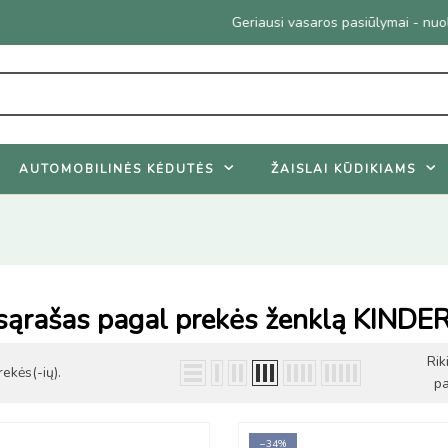
Geriausi vasaros pasiūlymai - nuolaidos net iki 45%.
Žiūrėti pasiūlymu
AUTOMOBILINĖS KĖDUTĖS
ŽAISLAI KŪDIKIAMS
 sąrašas pagal prekės ženklą KIND
Rik
ekės(-ių).
pa
−34%