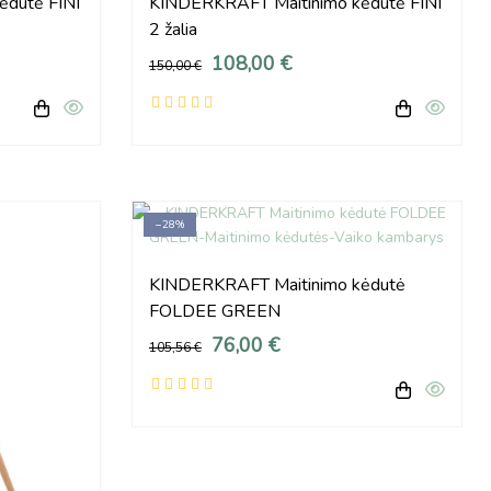
ėdutė FINI
KINDERKRAFT Maitinimo kėdutė FINI
2 žalia
108,00 €
150,00 €
−28%
KINDERKRAFT Maitinimo kėdutė
FOLDEE GREEN
76,00 €
105,56 €