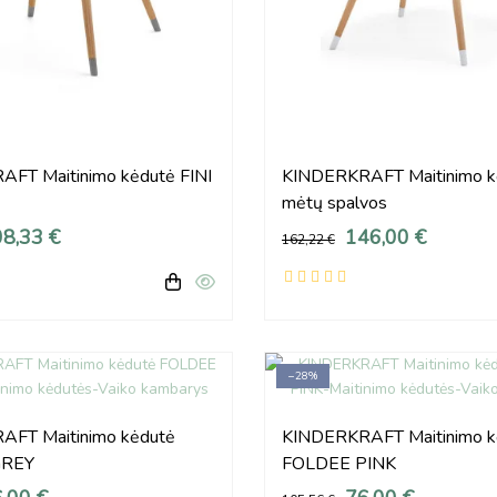
FT Maitinimo kėdutė FINI
KINDERKRAFT Maitinimo k
mėtų spalvos
8,33 €
146,00 €
162,22 €
−28%
FT Maitinimo kėdutė
KINDERKRAFT Maitinimo k
GREY
FOLDEE PINK