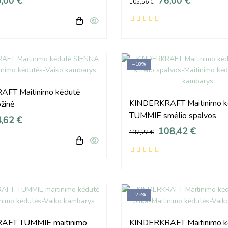
,00 €
76,00 €
105,56 €
−18%
FT Maitinimo kėdutė
KINDERKRAFT Maitinimo k
žinė
TUMMIE smėlio spalvos
,62 €
108,42 €
132,22 €
−25%
AFT TUMMIE maitinimo
KINDERKRAFT Maitinimo k