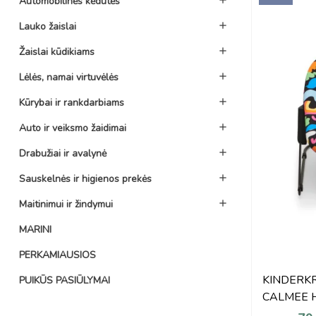
Automobilinės kėdutės
Lauko žaislai

Žaislai kūdikiams

Lėlės, namai virtuvėlės

Kūrybai ir rankdarbiams

Auto ir veiksmo žaidimai

Drabužiai ir avalynė

Sauskelnės ir higienos prekės

Maitinimui ir žindymui

MARINI
PERKAMIAUSIOS
KINDERKRA
PUIKŪS PASIŪLYMAI
CALMEE 