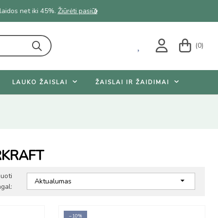
s
Rinkti
(0)
LAUKO ŽAISLAI
ŽAISLAI IR ŽAIDIMAI
ERKRAFT
iuoti

Aktualumas
gal:
−10%