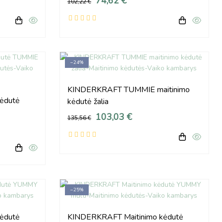
74,62 €
102,22 €
−24%
KINDERKRAFT TUMMIE maitinimo
ėdutė
kėdutė žalia
103,03 €
135,56 €
−25%
ėdutė
KINDERKRAFT Maitinimo kėdutė