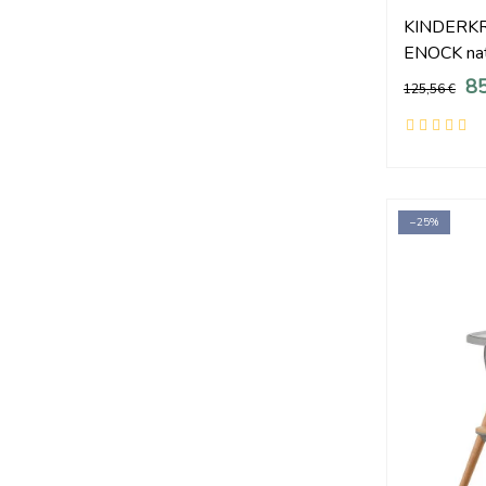
KINDERKRA
ENOCK nat
85
125,56 €
−25%