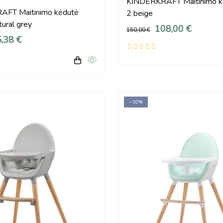
KINDERKRAFT Maitinimo k
FT Maitinimo kėdutė
2 beige
ural grey
108,00 €
150,00 €
,38 €
−10%