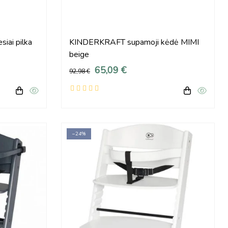
iai pilka
KINDERKRAFT supamoji kėdė MIMI
beige
65,09 €
92,98 €
−24%