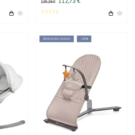
112,73 €
125,26 €
ŽEMIAUSIA KAINA!
−30%