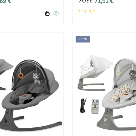
,69 €
71,52 €
108,37 €
−10%