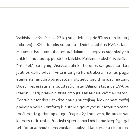
Vaikiškas vežimėlis iki 22 kg su dideliais, priežiūros nereikal
apkrova) - XXL stogelis su langu - Dideli, stabilūs EVA ratai,
Atspindintys elementai ant baldakimo - Lengvas sulankstymas 
tinklelis nuo uodų, puodelio laikiklis Patikima kokybė Vaikiškas
"Intertek" bandymų. Visiškai atitinka Europos saugos standart
jautrios vaiko odos. Tvirta ir lengva konstrukcija - rėmas paga
elementai ant galvos juostos ir stogelio padidins jūsų matomum
Dideli, neperšaunami putplasčio ratai Dilimui atsparūs EVA putų 
Priekinių ratų priekinio fiksavimo įtaisas leidžia vežimėlį pato
Centrinis stabdys užtikrina saugų sustojimą. Kiekvienam mažaj
padidina vaiko komfortą ir suteikia galimybę nustatyti tinkamą 
todėl ne tik geriau apsaugo jūsų mažylį nuo vėjo, lietaus ir saul
ko nors netrūksta. Praktiški sprendimai Dideliame krepšyje gali
telefonui ar smulkiems žaislams laikyti. Rankena su eko odos a