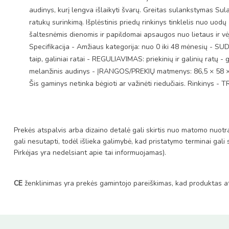
audinys, kurį lengva išlaikyti švarų. Greitas sulankstymas Sul
ratukų surinkimą. Išplėstinis priedų rinkinys tinklelis nuo uod
šaltesnėmis dienomis ir papildomai apsaugos nuo lietaus ir vėjo
Specifikacija - Amžiaus kategorija: nuo 0 iki 48 mėnesių - SUD
taip, galiniai ratai - REGULIAVIMAS: priekinių ir galinių ratų
melanžinis audinys - ĮRANGOS/PREKIŲ matmenys: 86,5 × 58
Šis gaminys netinka bėgioti ar važinėti riedučiais. Rinki
Prekės atspalvis arba dizaino detalė gali skirtis nuo matomo nuotra
gali nesutapti, todėl išlieka galimybė, kad pristatymo terminai gali
Pirkėjas yra nedelsiant apie tai informuojamas).
CE
ženklinimas yra prekės gamintojo pareiškimas, kad produktas at