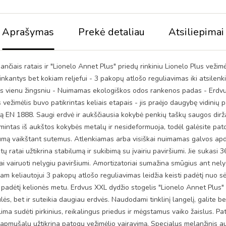
Aprašymas
Prekė detaliau
Atsiliepimai
aujančiais ratais ir "Lionelo Annet Plus" priedų rinkiniu Lionelo Plus ve
 tinkantys bet kokiam reljefui - 3 pakopų atlošo reguliavimas iki atsil
vienu žingsniu - Nuimamas ekologiškos odos rankenos padas - Erdvus p
 vežimėlis buvo patikrintas keliais etapais - jis praėjo daugybę vidinių 
ą EN 1888. Saugi erdvė ir aukščiausia kokybė penkių taškų saugos dirža
mintas iš aukštos kokybės metalų ir nesideformuoja, todėl galėsite patogi
ą vaikštant sutemus. Atlenkiamas arba visiškai nuimamas galvos apdangal
ratai užtikrina stabilumą ir sukibimą su įvairiu paviršiumi. Jie sukasi 3
giai vairuoti nelygiu paviršiumi. Amortizatoriai sumažina smūgius ant nely
am keliautojui 3 pakopų atlošo reguliavimas leidžia keisti padėtį nuo s
padėtį kelionės metu. Erdvus XXL dydžio stogelis "Lionelo Annet Plus" vež
ės, bet ir suteikia daugiau erdvės. Naudodami tinklinį langelį, galite bet
ma sudėti pirkinius, reikalingus priedus ir mėgstamus vaiko žaislus. Pato
pmušalu užtikrina patogų vežimėlio vairavimą. Specialus melanžinis audin