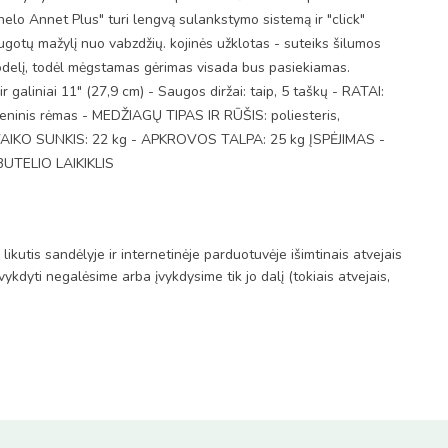
nelo Annet Plus" turi lengvą sulankstymo sistemą ir "click"
augotų mažylį nuo vabzdžių. kojinės užklotas - suteiks šilumos
 puodelį, todėl mėgstamas gėrimas visada bus pasiekiamas.
galiniai 11" (27,9 cm) - Saugos diržai: taip, 5 taškų - RATAI:
plieninis rėmas - MEDŽIAGŲ TIPAS IR RŪŠIS: poliesteris,
VAIKO SUNKIS: 22 kg - APKROVOS TALPA: 25 kg ĮSPĖJIMAS -
BUTELIO LAIKIKLIS
kutis sandėlyje ir internetinėje parduotuvėje išimtinais atvejais
ykdyti negalėsime arba įvykdysime tik jo dalį (tokiais atvejais,