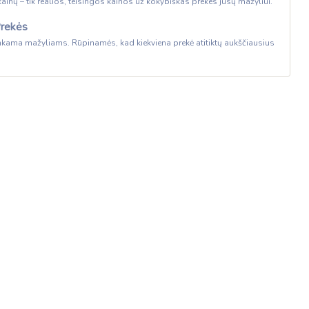
 kainų – tik realios, teisingos kainos už kokybiškas prekes jūsų mažyliui.
Prekės
 tinkama mažyliams. Rūpinamės, kad kiekviena prekė atitiktų aukščiausius