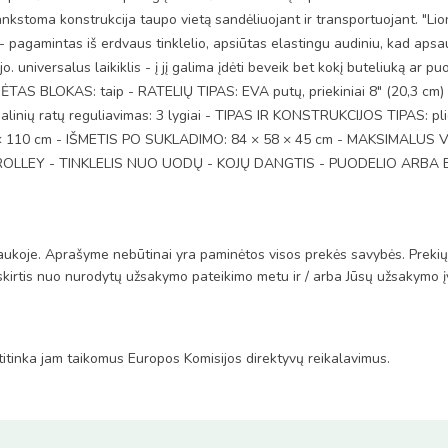
ankstoma konstrukcija taupo vietą sandėliuojant ir transportuojant. "Lio
ų - pagamintas iš erdvaus tinklelio, apsiūtas elastingu audiniu, kad aps
. universalus laikiklis - į jį galima įdėti beveik bet kokį buteliuką ar
ĖTAS BLOKAS: taip - RATELIŲ TIPAS: EVA putų, priekiniai 8" (20,3 cm) ir 
 - galinių ratų reguliavimas: 3 lygiai - TIPAS IR KONSTRUKCIJOS TIPAS: 
 × 110 cm - IŠMETIS PO SUKLADIMO: 84 × 58 × 45 cm - MAKSIMALUS 
nys - TROLLEY - TINKLELIS NUO UODŲ - KOJŲ DANGTIS - PUODELIO ARBA 
ukoje. Aprašyme nebūtinai yra paminėtos visos prekės savybės. Prekių li
 skirtis nuo nurodytų užsakymo pateikimo metu ir / arba Jūsų užsakymo įv
itinka jam taikomus Europos Komisijos direktyvų reikalavimus.