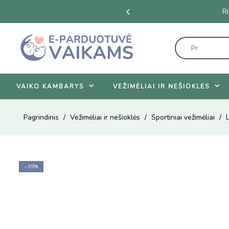
iūlymus
VAIKO KAMBARYS
VEŽIMĖLIAI IR NEŠIOKLĖS
Pagrindinis
Vežimėliai ir nešioklės
Sportiniai vežimėliai
−35%