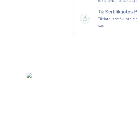
Jokių dirbtinai užkeltų
Tik Sertifikuotos 
Tikrinta, sertifikuota,
sau