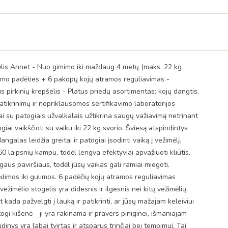
žimėlis Annet - Nuo gimimo iki maždaug 4 metų (maks. 22 kg
enkimo padėties + 6 pakopų kojų atramos reguliavimas -
irkinių krepšelis - Platus priedų asortimentas: kojų dangtis,
patikrinimų ir nepriklausomos sertifikavimo laboratorijos
i su patogiais užvalkalais užtikrina saugų važiavimą netrinant
ai vaikščioti su vaiku iki 22 kg svorio. Šviesą atspindintys
as leidžia greitai ir patogiai įsodinti vaiką į vežimėlį.
60 laipsnių kampu, todėl lengva efektyviai apvažiuoti kliūtis.
gaus paviršiaus, todėl jūsų vaikas gali ramiai miegoti.
ėdimos iki gulimos. 6 padėčių kojų atramos reguliavimas
imėlio stogelis yra didesnis ir ilgesnis nei kitų vežimėlių,
 kada pažvelgti į lauką ir patikrinti, ar jūsų mažajam keleiviui
gi kišenė - ji yra rakinama ir pravers piniginei, išmaniajam
ys yra labai tvirtas ir atsparus trinčiai bei tempimui. Tai