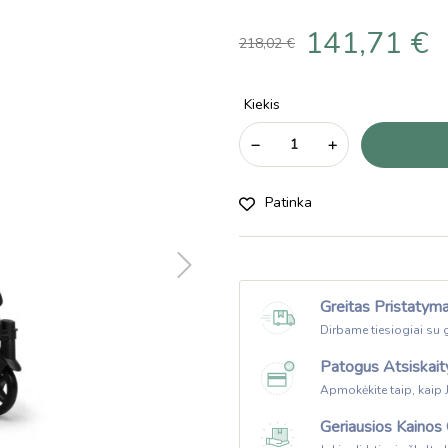
141,71 €
218,02 €
Kiekis
Patinka
Greitas Pristatym
Dirbame tiesiogiai su 
Patogus Atsiskai
Apmokėkite taip, kaip 
Geriausios Kainos 