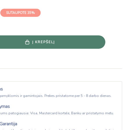
SUTAUPOTE 35%
Į KREPŠELĮ
as
gamyklomis ir gamintojais. Prekes pristatome per 5 - 8 darbo dienas.
tymas
Jums patogiausia: Visa, Mastercard kortele, Banku ar pristatymo metu.
Garantija