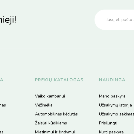
ieji!
JA
PREKIŲ KATALOGAS
NAUDINGA
Vaiko kambariui
Mano paskyra
ymas
Vėžimėliai
Užsakymų istorija
Automobilinės kėdutės
Užsakymo sekima
Žaislai kūdikiams
Prisijungti
as
Miatinimui ir žindymui
Kurti paskyrą