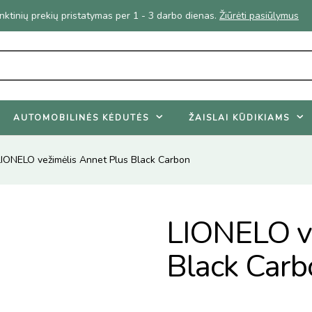
Geriausi vasaros pasiūlymai - nuolaidos net iki 45%.
Žiūrėti pasiūlymu
AUTOMOBILINĖS KĖDUTĖS
ŽAISLAI KŪDIKIAMS
LIONELO vežimėlis Annet Plus Black Carbon
LIONELO ve
Black Carb